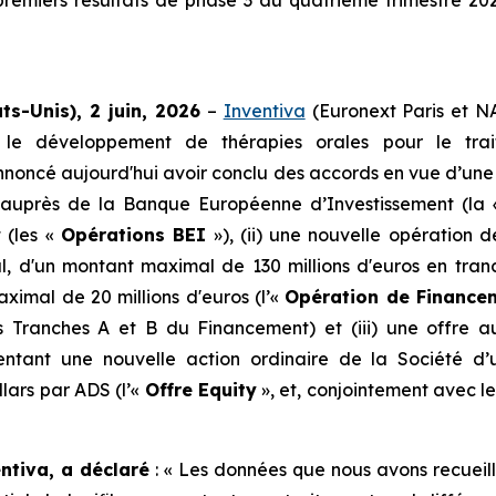
premiers résultats de phase 3 au quatrième trimestre 20
ts-Unis), 2 juin, 2026
–
Inventiva
(Euronext Paris et 
s le développement de thérapies orales pour le tra
nnoncé aujourd'hui avoir conclu des accords en vue d’un
nt auprès de la Banque Européenne d’Investissement (la
 (les «
Opérations BEI
»), (ii) une nouvelle opération
, d'un montant maximal de 130 millions d'euros en tran
ximal de 20 millions d'euros (l’«
Opération de Finance
 Tranches A et B du Financement) et (iii) une offre a
entant une nouvelle action ordinaire de la Société d
llars par ADS (l’«
Offre Equity
», et, conjointement avec l
ntiva, a déclaré
: «
Les données que nous avons recueilli