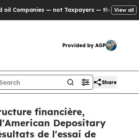
s — not Taxpayers — the Chance to Cash in on Pu
View all
Provided by AGP
Share
ucture financière,
 d'American Depositary
sultats de l'essai de