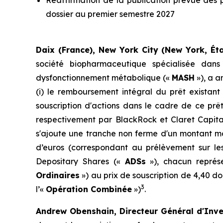
Réaffirmation de la publication prévue des 
dossier au premier semestre 2027
Daix (France), New York City (New York, Éta
société biopharmaceutique spécialisée dan
dysfonctionnement métabolique («
MASH
»), a a
(i) le remboursement intégral du prêt exista
souscription d'actions dans le cadre de ce prêt
respectivement par BlackRock et Claret Capital
s'ajoute une tranche non ferme d'un montant ma
d’euros (correspondant au prélèvement sur les
Depositary Shares
(«
ADSs
»), chacun représ
Ordinaires
») au prix de souscription de 4,40 do
3
l’«
Opération Combinée
»)
.
Andrew Obenshain, Directeur Général d'Inve