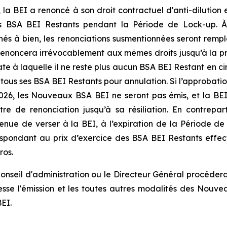
 la BEI a renoncé à son droit contractuel d'anti-dilution
es BSA BEI Restants pendant la Période de Lock-up. À
s à bien, les renonciations susmentionnées seront rempla
 renoncera irrévocablement aux mêmes droits jusqu’à la prem
te à laquelle il ne reste plus aucun BSA BEI Restant en circu
us ses BSA BEI Restants pour annulation. Si l’approbatio
2026, les Nouveaux BSA BEI ne seront pas émis, et la BEI
e de renonciation jusqu’à sa résiliation. En contrepar
nue de verser à la BEI, à l’expiration de la Période de 
spondant au prix d’exercice des BSA BEI Restants effec
ros.
e Conseil d'administration ou le Directeur Général procéd
se l'émission et les toutes autres modalités des Nouve
EI.