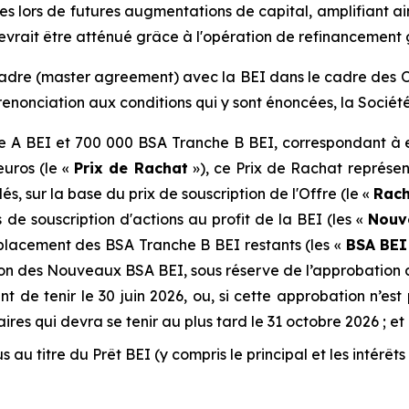
lors de futures augmentations de capital, amplifiant ainsi 
e devrait être atténué grâce à l'opération de refinancement
adre (
master agreement
) avec la BEI dans le cadre des O
enonciation aux conditions qui y sont énoncées, la Société
 A BEI et 700 000 BSA Tranche B BEI, correspondant à env
euros (le «
Prix de Rachat
»), ce Prix de Rachat représe
s, sur la base du prix de souscription de l'Offre (le «
Rach
de souscription d'actions au profit de la BEI (les «
Nouv
mplacement des BSA Tranche B BEI restants (les «
BSA BEI
sion des Nouveaux BSA BEI, sous réserve de l’approbation
t de tenir le 30 juin 2026, ou, si cette approbation n’es
res qui devra se tenir au plus tard le 31 octobre 2026 ; et
u titre du Prêt BEI (y compris le principal et les intérêts