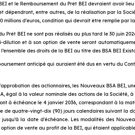
I et le Remboursement du Prêt BEI devraient avoir lieu au
t dépendront, entre autres, de la réalisation par la Soc
llions d'euros, condition qui devrait être remplie par la r
rêt BEI ne sont pas réalisés au plus tard le 30 juin 2026 
nti-dilution et à son option de vente seront automatiquem
l’ensemble des droits de la BEI au titre des BSA BEI Exista
boursement anticipé qui auraient été dus en vertu du Co
'approbation des actionnaires, les Nouveaux BSA BEI, une 
SA, égal à la valeur nominale des actions de la Société,
nt à échéance le 4 janvier 2036, correspondant à la matu
 de quatre-vingt-dix (90) jours calendaires suivant la da
 jusqu’à la date d'échéance. Les modalités des Nouveaux
option de vente au profit de la BEI, qui étaient applicabl