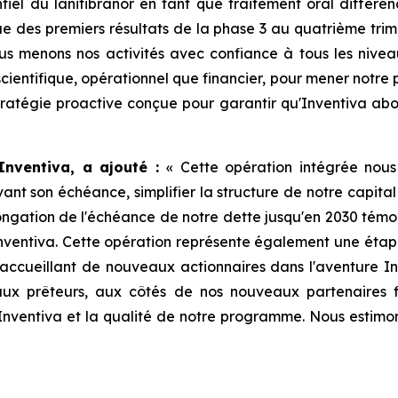
iel du lanifibranor en tant que traitement oral différen
 des premiers résultats de la phase 3 au quatrième trime
s menons nos activités avec confiance à tous les niveau
n scientifique, opérationnel que financier, pour mener notr
stratégie proactive conçue pour garantir qu'Inventiva abo
Inventiva, a ajouté :
«
Cette opération intégrée nous
vant son échéance, simplifier la structure de notre capita
longation de l'échéance de notre dette jusqu'en 2030 tém
nventiva. Cette opération représente également une étap
 en accueillant de nouveaux actionnaires dans l'aventure
aux prêteurs, aux côtés de nos nouveaux partenaires f
Inventiva et la qualité de notre programme. Nous estimon