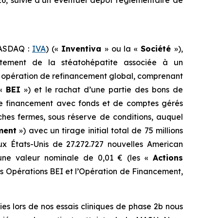
26, suivie d’un éventuel dépôt réglementaire de
NASDAQ :
IVA
) («
Inventiva
» ou la «
Société
»),
itement de la stéatohépatite associée à un
e opération de refinancement global, comprenant
 «
BEI
») et le rachat d’une partie des bons de
 de financement avec fonds et de comptes gérés
ches fermes, sous réserve de conditions, auquel
ment
») avec un tirage initial total de 75 millions
ux États-Unis de 27.272.727 nouvelles
American
’une valeur nominale de 0,01 € (les «
Actions
es Opérations BEI et l’Opération de Financement,
es lors de nos essais cliniques de phase 2b nous