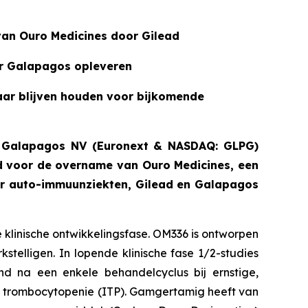
van Ouro Medicines door Gilead
oor Galapagos opleveren
aar blijven houden voor bijkomende
 - Galapagos NV (Euronext & NASDAQ: GLPG)
d voor de overname van Ouro Medicines, een
oor auto-immuunziekten, Gilead en Galapagos
linische ontwikkelingsfase. OM336 is ontworpen
telligen. In lopende klinische fase 1/2-studies
d na een enkele behandelcyclus bij ernstige,
trombocytopenie (ITP). Gamgertamig heeft van