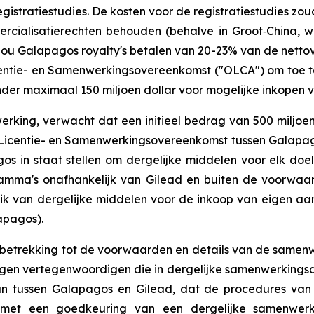
egistratiestudies. De kosten voor de registratiestudies zo
ercialisatierechten behouden (behalve in Groot‑China,
 zou Galapagos royalty's betalen van 20-23% van de nett
centie- en Samenwerkingsovereenkomst ("OLCA") om toe te
 maximaal 150 miljoen dollar voor mogelijke inkopen v
rking, verwacht dat een initieel bedrag van 500 miljo
Licentie- en Samenwerkingsovereenkomst tussen Galapago
gos in staat stellen om dergelijke middelen voor elk doe
ramma's onafhankelijk van Gilead en buiten de voorw
ik van dergelijke middelen voor de inkoop van eigen aan
apagos).
betrekking tot de voorwaarden en details van de samen
gen vertegenwoordigen die in dergelijke samenwerkings
 tussen Galapagos en Gilead, dat de procedures van G
d met een goedkeuring van een dergelijke samenwer