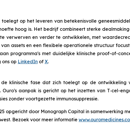
h toelegt op het leveren van betekenisvolle geneesmidd
efte hoog is. Het bedrijf combineert sterke dealmaking-
n, te verwerven en verder te ontwikkelen, met waardecre
 van assets en een flexibele operationele structuur focu
it aan programma's met duidelijke klinische
proof-of-conc
g ons op
LinkedIn
of
X
.
n de klinische fase dat zich toelegt op de ontwikkeli
uro's aanpak is gericht op het inzetten van T‑cel-en
ssies zonder voortgezette immunosuppressie.
 2025 opgericht door Monograph Capital in samenwerking 
west. Bezoek voor meer informatie
www.ouromedicines.c