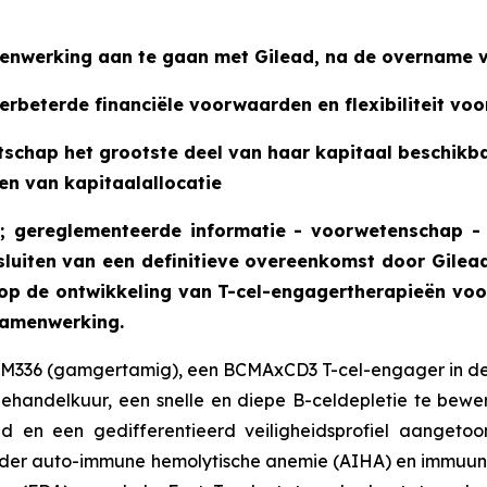
menwerking aan te gaan met Gilead, na de overname 
verbeterde financiële voorwaarden en flexibiliteit v
otschap het grootste deel van haar kapitaal beschikb
ten van kapitaalallocatie
ET; gereglementeerde informatie - voorwetenschap
luiten van een definitieve overeenkomst door Gilea
ht op de ontwikkeling van T-cel-engagertherapieën v
samenwerking.
M336 (gamgertamig), een BCMAxCD3 T-cel-engager in de k
ndelkuur, een snelle en diepe B-celdepletie te bewerks
n een gedifferentieerd veiligheidsprofiel aangetoon
der auto-immune hemolytische anemie (AIHA) en immuun 