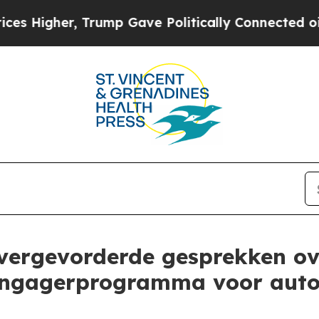
rump Gave Politically Connected oil Companies —
 vergevorderde gesprekken 
el-engagerprogramma voor aut