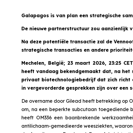
Galapagos is van plan een strategische sa
De nieuwe partnerstructuur zou aanzienlijk 
Na deze potentiële transactie zal de Venno
strategische transacties en andere prioritei
Mechelen, België; 23 maart 2026, 23:25 C
heeft vandaag bekendgemaakt dat, na het s
privaat biotechnologiebedrijf dat zich ric
in vergevorderde gesprekken zijn over een 
De overname door Gilead heeft betrekking op O
om, na een beperkte subcutaan toegediende beha
heeft OM336 een baanbrekende werkzaamheid e
antilichaam-gemedieerde weesziekten, waaron