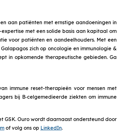
elen aan patiënten met ernstige aandoeningen in
expertise met een solide basis aan kapitaal om
atie voor patiënten en aandeelhouders. Met een
st Galapagos zich op oncologie en immunologie &
ept
in opkomende therapeutische gebieden. Ga
ng van immune reset-therapieën voor mensen met
gagers bij B‑celgemedieerde ziekten om immune
met GSK. Ouro wordt daarnaast ondersteund door
om
of volg ons op
LinkedIn
.