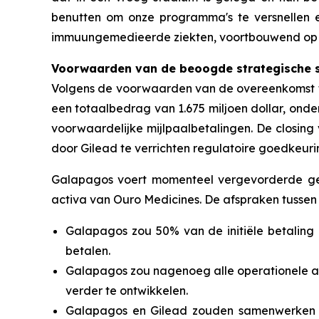
benutten om onze programma's te versnellen 
immuungemedieerde ziekten, voortbouwend op o
Voorwaarden van de beoogde strategische 
Volgens de voorwaarden van de overeenkomst tu
een totaalbedrag van 1.675 miljoen dollar, ond
voorwaardelijke mijlpaalbetalingen. De
closing
door Gilead te verrichten regulatoire goedkeur
Galapagos voert momenteel vergevorderde ges
activa van Ouro Medicines. De afspraken tusse
Galapagos zou 50% van de initiële betalin
betalen.
Galapagos zou nagenoeg alle operationele a
verder te ontwikkelen.
Galapagos en Gilead zouden samenwerken a