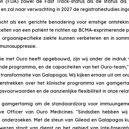
on (FDA) zowel de
Fast Track
-status als de status al
n zal naar verwachting in 2027 de registratiestudies ing
ht als een gerichte benadering voor ernstige ontstek
-cellen van een patiënt te richten op BCMA-exprimerende p
 orgaanspecifieke ziekte kunnen verbeteren en in som
mmunosuppressie.
e met Ouro heeft opgebouwd, zijn wij onder de indruk v
ende programma, en de capaciteiten van het Ouro-team," 
transformatie van Galapagos. Wij kijken ernaar uit om on
rstrekken over het klinische programma van gamgertam
voorwaarden en de aanzienlijke flexibiliteit in onze rela
an gamgertamig om de standaardzorg voor immuungemedi
ve Officer van Ouro Medicines. "Sindsdien hebben wij 
he onderzoeken. Met de steun van Gilead en Galapagos k
ezen staat van dienst op het gebied van late‑faseontw