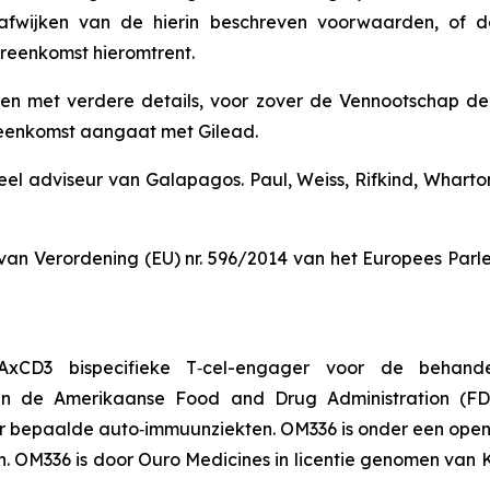
n afwijken van de hierin beschreven voorwaarden, of 
reenkomst hieromtrent.
n met verdere details, voor zover de Vennootschap de 
reenkomst aangaat met Gilead.
eel adviseur van Galapagos. Paul, Weiss, Rifkind, Wharto
 van Verordening (EU) nr. 596/2014 van het Europees Par
AxCD3 bispecifieke T‑cel-engager voor de behande
n de Amerikaanse Food and Drug Administration (FD
r bepaalde auto‑immuunziekten. OM336 is onder een open
n. OM336 is door Ouro Medicines in licentie genomen van 