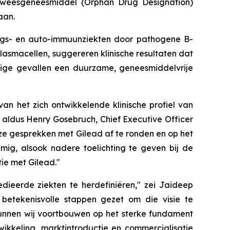
s weesgeneesmiddel (
Orphan Drug Designation
)
aan.
ings- en auto-immuunziekten door pathogene B-
lasmacellen, suggereren klinische resultaten dat
mige gevallen een duurzame, geneesmiddelvrije
an het zich ontwikkelende klinische profiel van
aldus Henry Gosebruch, Chief Executive Officer
ze gesprekken met Gilead af te ronden en op het
ig, alsook nadere toelichting te geven bij de
tie met Gilead."
eerde ziekten te herdefiniëren," zei Jaideep
betekenisvolle stappen gezet om die visie te
unnen wij voortbouwen op het sterke fundament
ikkeling, marktintroductie en commercialisatie