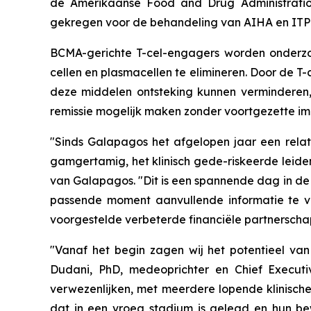
de Amerikaanse Food and Drug Administrati
gekregen voor de behandeling van AIHA en ITP e
BCMA-gerichte T-cel-engagers worden onderzoc
cellen en plasmacellen te elimineren. Door de T
deze middelen ontsteking kunnen verminderen,
remissie mogelijk maken zonder voortgezette i
"Sinds Galapagos het afgelopen jaar een relati
gamgertamig, het klinisch gede-riskeerde leid
van Galapagos. "Dit is een spannende dag in de 
passende moment aanvullende informatie te ve
voorgestelde verbeterde financiële partnerschaps
"Vanaf het begin zagen wij het potentieel v
Dudani, PhD, medeoprichter en Chief Executi
verwezenlijken, met meerdere lopende klinisc
dat in een vroeg stadium is gelegd en hun bew