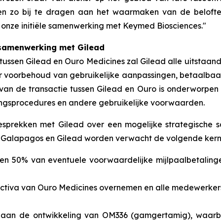
en zo bij te dragen aan het waarmaken van de beloft
nze initiële samenwerking met Keymed Biosciences."
samenwerking met Gilead
ssen Gilead en Ouro Medicines zal Gilead alle uitstaa
er voorbehoud van gebruikelijke aanpassingen, betaalbaa
van de transactie tussen Gilead en Ouro is onderworpen 
ingsprocedures en andere gebruikelijke voorwaarden.
prekken met Gilead over een mogelijke strategische 
n Galapagos en Gilead worden verwacht de volgende kern
g en 50% van eventuele voorwaardelijke mijlpaalbetali
ctiva van Ouro Medicines overnemen en alle medewerker
an de ontwikkeling van OM336 (gamgertamig), waarbij