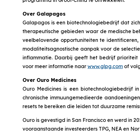
programma in Groot‑China te ontwikkelen.
Over Galapagos
Galapagos is een biotechnologiebedrijf dat zic
therapeutische gebieden waar de medische beho
veelbelovende opportuniteiten te identificere
modaliteitsagnostische aanpak voor de selectie
inflammatie. Daarbij geeft het bedrijf priorite
voor meer informatie naar
www.glpg.com
of vol
Over Ouro Medicines
Ouro Medicines is een biotechnologiebedrijf i
chronische immuungemedieerde aandoeningen. O
resets te bereiken die leiden tot duurzame remi
Ouro is gevestigd in San Francisco en werd in
vooraanstaande investeerders TPG, NEA en Nor