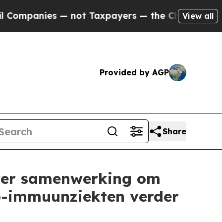
 not Taxpayers — the Chance to Cash in on Publi
View all
Provided by AGP
Share
over samenwerking om
o-immuunziekten verder