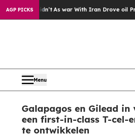
dn’t
As war With Iran Drove oil Prices Higher, T
AGP PICKS
Menu
Galapagos en Gilead in
een first-in-class T-c
te ontwikkelen