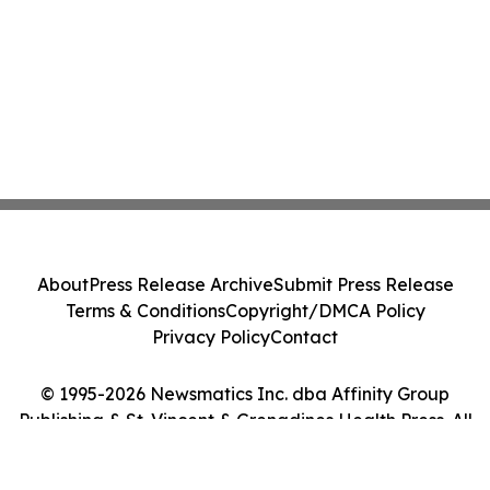
About
Press Release Archive
Submit Press Release
Terms & Conditions
Copyright/DMCA Policy
Privacy Policy
Contact
© 1995-2026 Newsmatics Inc. dba Affinity Group
Publishing & St. Vincent & Grenadines Health Press. All
Rights Reserved.