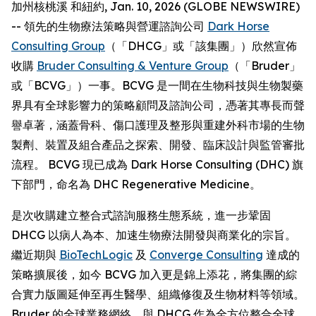
加州核桃溪 和紐約, Jan. 10, 2026 (GLOBE NEWSWIRE)
-- 領先的生物療法策略與營運諮詢公司
Dark Horse
Consulting Group
（「DHCG」或「該集團」）欣然宣佈
收購
Bruder Consulting & Venture Group
（「Bruder」
或「BCVG」）一事。BCVG 是一間在生物科技與生物製藥
界具有全球影響力的策略顧問及諮詢公司，憑著其專長而聲
譽卓著，涵蓋骨科、傷口護理及整形與重建外科市場的生物
製劑、裝置及組合產品之探索、開發、臨床設計與監管審批
流程。 BCVG 現已成為 Dark Horse Consulting (DHC) 旗
下部門，命名為 DHC Regenerative Medicine。
是次收購建立整合式諮詢服務生態系統，進一步鞏固
DHCG 以病人為本、加速生物療法開發與商業化的宗旨。
繼近期與
BioTechLogic
及
Converge Consulting
達成的
策略擴展後，如今 BCVG 加入更是錦上添花，將集團的綜
合實力版圖延伸至再生醫學、組織修復及生物材料等領域。
Bruder 的全球業務網絡，與 DHCG 作為全方位整合全球