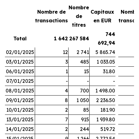
Nombre
Nombre de
Capitaux
Nombr
de
transactions
en EUR
transac
titres
744
Total
1 642
267 584
692,94
02/01/2025
12
2 741
5 865.74
03/01/2025
3
485
1 033.05
06/01/2025
1
15
31.80
07/01/2025
-
-
-
08/01/2025
4
700
1 498.00
09/01/2025
8
1 050
2 236.50
10/01/2025
2
85
181.90
13/01/2025
7
915
1 939.80
14/01/2025
2
244
519.72
15/01/2025
9
1 266
2 772.54