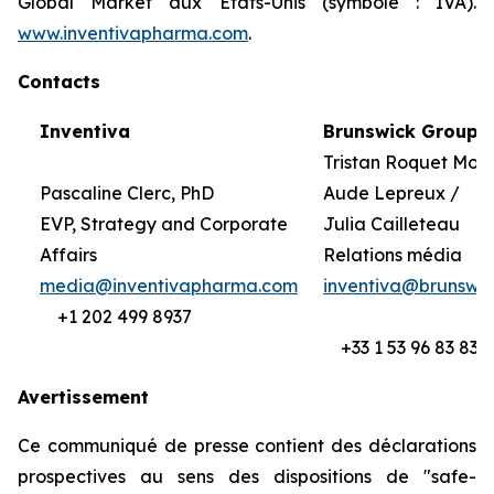
Global Market aux Etats-Unis (symbole : IVA).
www.inventivapharma.com
.
Contacts
Inventiva
Brunswick Group
Tristan Roquet Mon
Pascaline Clerc, PhD
Aude Lepreux /
EVP, Strategy and Corporate
Julia Cailleteau
Affairs
Relations média
media@inventivapharma.com
inventiva@brunswi
+1 202 499 8937
+33 1 53 96 83 83
Avertissement
Ce communiqué de presse contient des déclarations
prospectives au sens des dispositions de "safe-