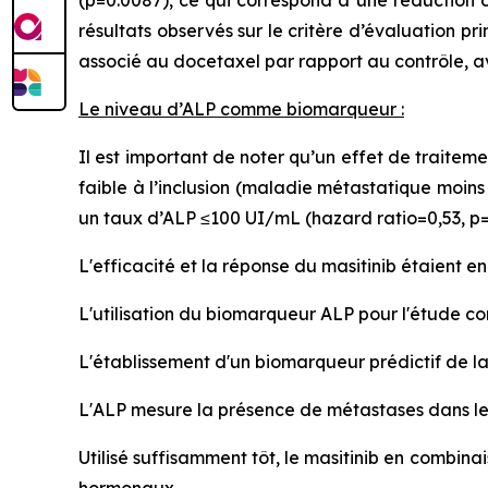
(p=0.0087), ce qui correspond à une réduction d
résultats observés sur le critère d’évaluation pr
associé au docetaxel par rapport au contrôle, ave
Le niveau d’ALP comme biomarqueur :
Il est important de noter qu’un effet de traitem
faible à l’inclusion (maladie métastatique moin
un taux d’ALP ≤100 UI/mL (hazard ratio=0,53, p=
L'efficacité et la réponse du masitinib étaient en
L'utilisation du biomarqueur ALP pour l'étude co
L'établissement d'un biomarqueur prédictif de l
L'ALP mesure la présence de métastases dans les 
Utilisé suffisamment tôt, le masitinib en combin