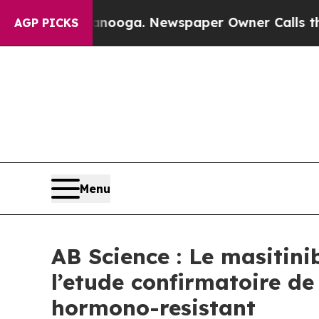
ttanooga. Newspaper Owner Calls the People Abr
AGP PICKS
Menu
AB Science : Le masitini
l’etude confirmatoire de
hormono-resistant