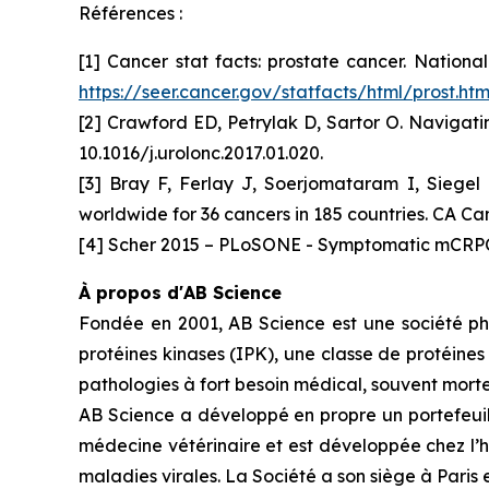
Références :
[1] Cancer stat facts: prostate cancer. Nation
https://seer.cancer.gov/statfacts/html/prost.htm
[2] Crawford ED, Petrylak D, Sartor O. Navigati
10.1016/j.urolonc.2017.01.020.
[3] Bray F, Ferlay J, Soerjomataram I, Siegel
worldwide for 36 cancers in 185 countries. CA Can
[4] Scher 2015 – PLoSONE - Symptomatic mCRPC 
À propos d'AB Science
Fondée en 2001, AB Science est une société pha
protéines kinases (IPK), une classe de protéines
pathologies à fort besoin médical, souvent mortel
AB Science a développé en propre un portefeuill
médecine vétérinaire et est développée chez l’
maladies virales. La Société a son siège à Paris e