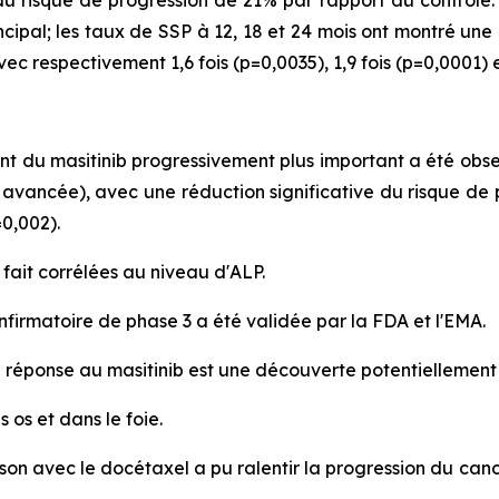
u risque de progression de 21% par rapport au contrôle. 
incipal; les taux de SSP à 12, 18 et 24 mois ont montré une
c respectivement 1,6 fois (p=0,0035), 1,9 fois (p=0,0001) et
ent du masitinib progressivement plus important a été obs
s avancée), avec une réduction significative du risque de 
0,002).
 fait corrélées au niveau d'ALP.
nfirmatoire de phase 3 a été validée par la FDA et l'EMA.
a réponse au masitinib est une découverte potentiellement
os et dans le foie.
aison avec le docétaxel a pu ralentir la progression du c