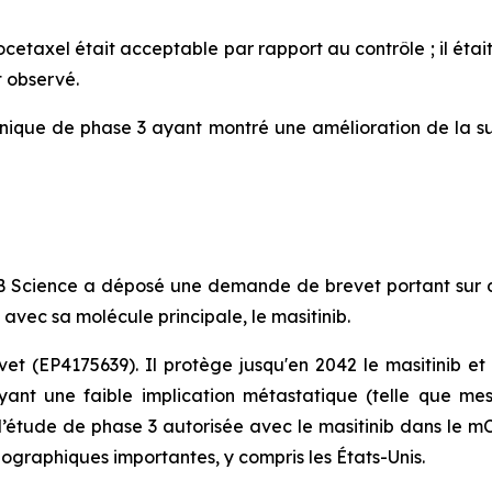
ocetaxel était acceptable par rapport au contrôle ; il étai
t observé.
nique de phase 3 ayant montré une amélioration de la sur
 AB Science a déposé une demande de brevet portant sur
 avec sa molécule principale, le masitinib.
vet (EP4175639). Il protège jusqu'en 2042 le masitinib e
ant une faible implication métastatique (telle que me
 de l’étude de phase 3 autorisée avec le masitinib dans l
graphiques importantes, y compris les États-Unis.