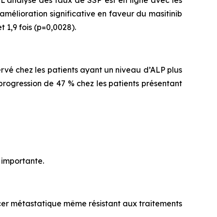
L'analyse des taux de SSP est en ligne avec les
 amélioration significative en faveur du masitinib
 1,9 fois (p=0,0028).
ervé chez les patients ayant un niveau d’ALP plus
progression de 47 % chez les patients présentant
 importante.
ancer métastatique même résistant aux traitements