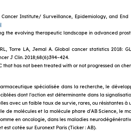
al Cancer Institute/ Surveillance, Epidemiology, and En
l
ng the evolving therapeutic landscape in advanced prosta
 RL, Torre LA, Jemal A. Global cancer statistics 2018:
cer J Clin. 2018;68(6):394–424.
that has not been treated with or not progressed on ch
rmaceutique spécialisée dans la recherche, le développ
 ciblées dont l'action est déterminante dans la signalisat
les avec un faible taux de survie, rares, ou résistantes à
e de molécules et la molécule phare d'AB Science, le masit
homme en oncologie, dans les maladies neurodégénérative
t est cotée sur Euronext Paris (Ticker : AB).