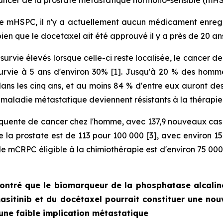
cancer de la prostate métastatique hormono-sensible (mHS
le mHSPC, il n'y a actuellement aucun médicament enregis
ien que le docetaxel ait été approuvé il y a près de 20 an
survie élevés lorsque celle-ci reste localisée, le cancer d
urvie à 5 ans d'environ 30% [1]. Jusqu'à 20 % des homme
ans les cinq ans, et au moins 84 % d'entre eux auront 
ne maladie métastatique deviennent résistants à la thérapi
fréquente de cancer chez l'homme, avec 137,9 nouveaux ca
la prostate est de 113 pour 100 000 [3], avec environ 15
e de mCRPC éligible à la chimiothérapie est d'environ 75 0
ontré que le biomarqueur de la phosphatase alcalin
sitinib et du docétaxel pourrait constituer une nou
une faible implication métastatique