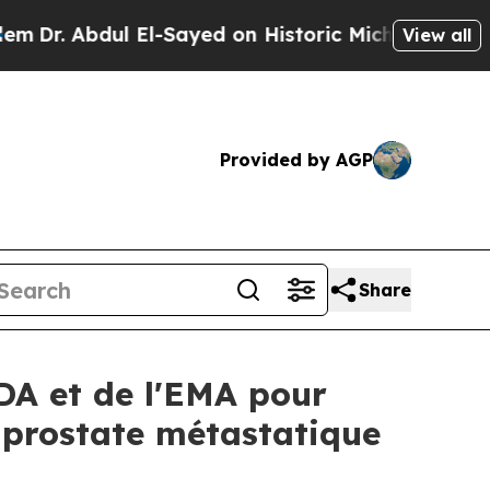
 El-Sayed on Historic Michigan Win: “People Are S
View all
Provided by AGP
Share
FDA et de l'EMA pour
a prostate métastatique