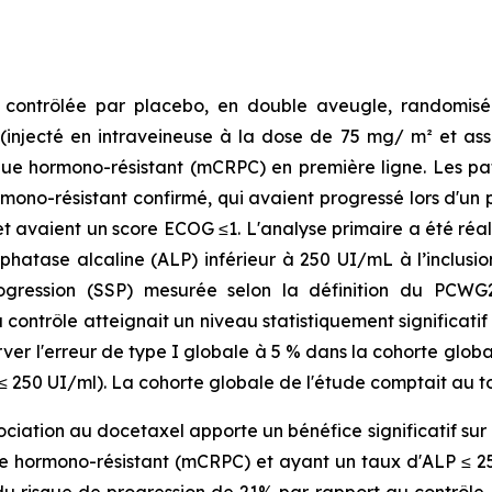
 contrôlée par placebo, en double aveugle, randomisé 
injecté en intraveineuse à la dose de 75 mg/ m² et asso
e hormono-résistant (mCRPC) en première ligne. Les patie
ono-résistant confirmé, qui avaient progressé lors d'un 
t avaient un score ECOG ≤1. L'analyse primaire a été réali
atase alcaline (ALP) inférieur à 250 UI/mL à l’inclusion,
progression (SSP) mesurée selon la définition du PCWG
contrôle atteignait un niveau statistiquement significati
rver l'erreur de type I globale à 5 % dans la cohorte globa
 250 UI/ml). La cohorte globale de l'étude comptait au to
ciation au docetaxel apporte un bénéfice significatif sur l
e hormono-résistant (mCRPC) et ayant un taux d'ALP ≤ 250