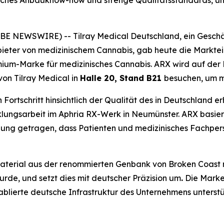
sches Anbauknow-how und strenge Qualitätsstandards, um
E NEWSWIRE) -- Tilray Medical Deutschland, ein Geschä
bieter von medizinischem Cannabis, gab heute die Markte
-Marke für medizinisches Cannabis. ARX wird auf der Mary
on Tilray Medical in
Halle 20, Stand B21
besuchen, um m
Fortschritt hinsichtlich der Qualität des in Deutschland e
cklungsarbeit im Aphria RX-Werk in Neumünster. ARX basie
gung getragen, dass Patienten und medizinisches Fachper
Material aus der renommierten Genbank von Broken Coast
de, und setzt dies mit deutscher Präzision um
.
Die Marke
ablierte deutsche Infrastruktur des Unternehmens unterstüt