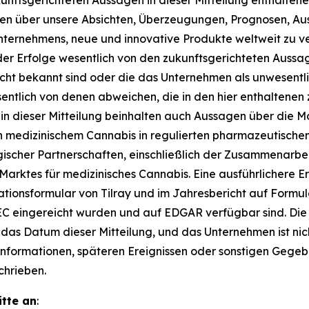
ftsgerichteten Aussagen in dieser Mitteilung enthaltene
en über unsere Absichten, Überzeugungen, Prognosen, Aus
nternehmens, neue und innovative Produkte weltweit zu v
oder Erfolge wesentlich von den zukunftsgerichteten Auss
ht bekannt sind oder die das Unternehmen als unwesentlic
esentlich von denen abweichen, die in den hier enthalten
n dieser Mitteilung beinhalten auch Aussagen über die M
ch medizinischem Cannabis in regulierten pharmazeutisch
gischer Partnerschaften, einschließlich der Zusammenarbe
 Marktes für medizinisches Cannabis. Eine ausführlichere 
mationsformular von Tilray und im Jahresbericht auf Formu
SEC eingereicht wurden und auf EDGAR verfügbar sind. Die 
das Datum dieser Mitteilung, und das Unternehmen ist nich
Informationen, späteren Ereignissen oder sonstigen Gegeb
chrieben.
itte an
: