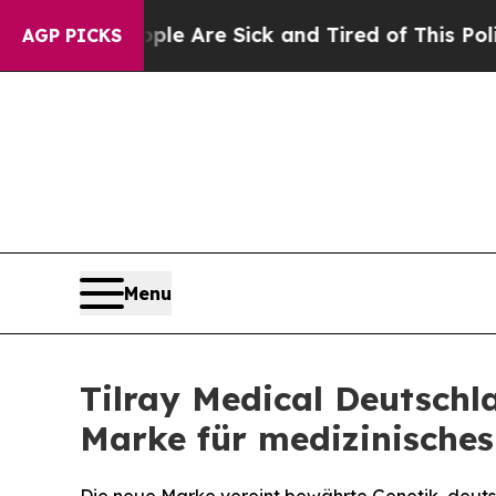
“People Are Sick and Tired of This Politics of Ha
AGP PICKS
Menu
Tilray Medical Deutsch
Marke für medizinische