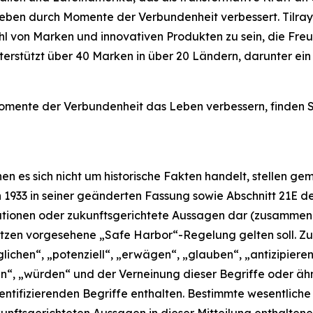
Leben durch Momente der Verbundenheit verbessert. Tilray
l von Marken und innovativen Produkten zu sein, die Freu
 unterstützt über 40 Marken in über 20 Ländern, darunter
mente der Verbundenheit das Leben verbessern, finden Sie
nen es sich nicht um historische Fakten handelt, stellen
n 1933 in seiner geänderten Fassung sowie Abschnitt 21E de
ionen oder zukunftsgerichtete Aussagen dar (zusammen „z
zen vorgesehene „Safe Harbor“-Regelung gelten soll. Zu
glichen“, „potenziell“, „erwägen“, „glauben“, „antizipiere
den“, „würden“ und der Verneinung dieser Begriffe oder ä
dentifizierenden Begriffe enthalten. Bestimmte wesentlich