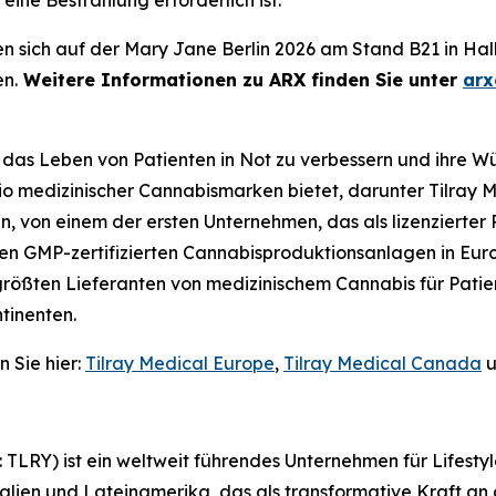
eine Bestrahlung erforderlich ist.
 sich auf der Mary Jane Berlin 2026 am Stand B21 in Halle
n.
Weitere Informationen zu ARX finden Sie unter
arx
 das Leben von Patienten in Not zu verbessern und ihre Wü
io medizinischer Cannabismarken bietet, darunter Tilray
n, von einem der ersten Unternehmen, das als lizenzierte
n GMP-zertifizierten Cannabisproduktionsanlagen in Europ
 größten Lieferanten von medizinischem Cannabis für Pati
tinenten.
 Sie hier:
Tilray Medical Europe
,
Tilray Medical Canada
u
X: TLRY) ist ein weltweit führendes Unternehmen für Lifes
lien und Lateinamerika, das als transformative Kraft an d