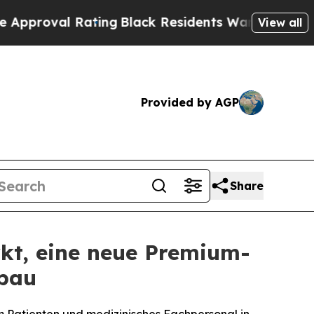
l Rating
Black Residents Warned of Abusive Cops 
View all
Provided by AGP
Share
kt, eine neue Premium-
nbau