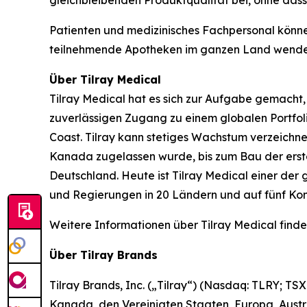
gleichbleibenden Produktqualität bei, ohne dass 
Patienten und medizinisches Fachpersonal können
teilnehmende Apotheken im ganzen Land wende
Über Tilray Medical
Tilray Medical hat es sich zur Aufgabe gemacht,
zuverlässigen Zugang zu einem globalen Portfol
Coast. Tilray kann stetiges Wachstum verzeichne
Kanada zugelassen wurde, bis zum Bau der erste
Deutschland. Heute ist Tilray Medical einer der
und Regierungen in 20 Ländern und auf fünf Kon
Weitere Informationen über Tilray Medical finden
Über Tilray Brands
Tilray Brands, Inc. („Tilray“) (Nasdaq: TLRY; TS
Kanada, den Vereinigten Staaten, Europa, Austra