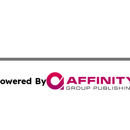
owered By
ubmit Press Release
Terms & Conditions
Copyright/DMCA
a Affinity Group Publishing & St. Vincent & Grenadines Hea
Cookie Settings / Your Privacy Choices