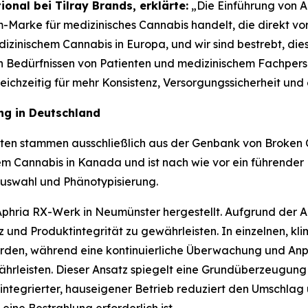
ional bei Tilray Brands, erklärte:
„Die Einführung von ARX
-Marke für medizinisches Cannabis handelt, die direkt vo
dizinischem Cannabis in Europa, und wir sind bestrebt, die
n Bedürfnissen von Patienten und medizinischem Fachpers
eichzeitig für mehr Konsistenz, Versorgungssicherheit und 
ng in Deutschland
rten stammen ausschließlich aus der Genbank von Broken Co
hem Cannabis in Kanada und ist nach wie vor ein führende
auswahl und Phänotypisierung.
hria RX-Werk in Neumünster hergestellt. Aufgrund der An
 und Produktintegrität zu gewährleisten. In einzelnen, k
en, während eine kontinuierliche Überwachung und Anpas
rleisten. Dieser Ansatz spiegelt eine Grundüberzeugung 
g integrierter, hauseigener Betrieb reduziert den Umschla