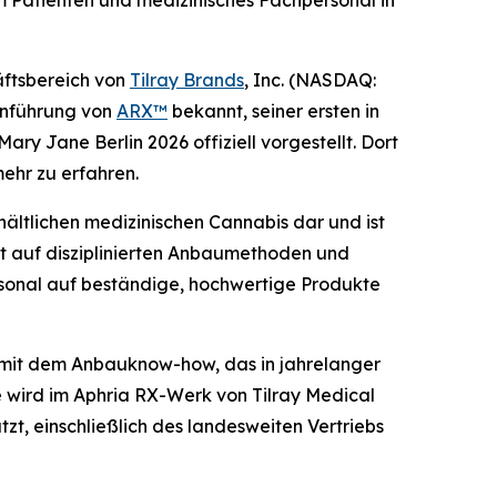
 Patienten und medizinisches Fachpersonal in
ftsbereich von
Tilray Brands
, Inc. (NASDAQ:
inführung von
ARX™
bekannt, seiner ersten in
 Jane Berlin 2026 offiziell vorgestellt. Dort
ehr zu erfahren.
rhältlichen medizinischen Cannabis dar und ist
rt auf disziplinierten Anbaumethoden und
sonal auf beständige, hochwertige Produkte
 mit dem Anbauknow-how, das in jahrelanger
 wird im Aphria RX-Werk von Tilray Medical
zt, einschließlich des landesweiten Vertriebs