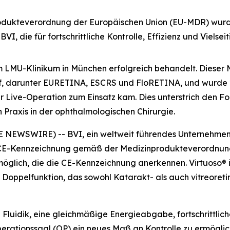
kteverordnung der Europäischen Union (EU-MDR) wurde fü
I, die für fortschrittliche Kontrolle, Effizienz und Vielsei
LMU-Klinikum in München erfolgreich behandelt. Dieser M
uf, darunter EURETINA, ESCRS und FloRETINA, und wurde
er Live-Operation zum Einsatz kam. Dies unterstrich den Fo
n Praxis in der ophthalmologischen Chirurgie.
 NEWSWIRE) -- BVI, ein weltweit führendes Unternehmen 
 CE-Kennzeichnung gemäß der Medizinprodukteverordnung
 möglich, die die CE-Kennzeichnung anerkennen. Virtuoso® 
Doppelfunktion, das sowohl Katarakt- als auch vitreoretina
 Fluidik, eine gleichmäßige Energieabgabe, fortschrittli
erationssaal (OP) ein neues Maß an Kontrolle zu ermögl