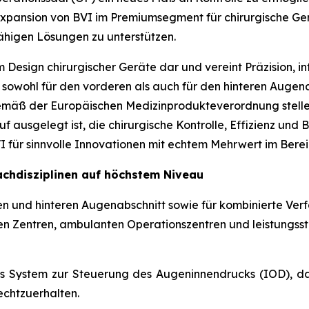
he Expansion von BVI im Premiumsegment für chirurgische G
fähigen Lösungen zu unterstützen.
m Design chirurgischer Geräte dar und vereint Präzision, i
it sowohl für den vorderen als auch für den hinteren Augen
mäß der Europäischen Medizinprodukteverordnung stellen
 ausgelegt ist, die chirurgische Kontrolle, Effizienz und
 für sinnvolle Innovationen mit echtem Mehrwert im Bere
Fachdisziplinen auf höchstem Niveau
en und hinteren Augenabschnitt sowie für kombinierte Verfa
en Zentren, ambulanten Operationszentren und leistungs
es System zur Steuerung des Augeninnendrucks (IOD), d
echtzuerhalten.