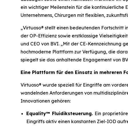
ein wichtiger Meilenstein für die kontinuierlic
Unternehmens, Chirurgen mit flexiblen, zukunfts
„Virtuoso® stellt einen bedeutenden Fortschritt i
der OP-Effizienz sowie erstklassige Vielseitigke
und CEO von BVI. „Mit der CE-Kennzeichnung ge
hochmoderne Plattform zur Verfügung, die darauf
spiegelt sie das anhaltende Engagement von BVI
Eine Plattform für den Einsatz in mehreren 
Virtuoso® wurde speziell für Eingriffe am vorder
wandelnden Anforderungen von multidisziplinär
Innovationen gehören:
Equality™ Fluidiksteuerung.
Ein proprietär
Eingriffs aktiv einen konstanten Ziel-IOD aufr