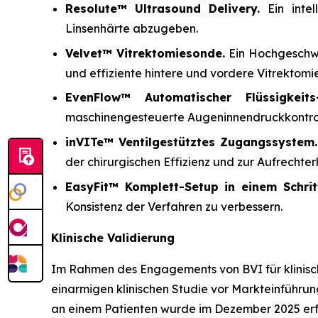
Resolute™ Ultrasound Delivery.
Ein inte
Linsenhärte abzugeben.
Velvet™ Vitrektomiesonde.
Ein Hochgeschwin
und effiziente hintere und vordere Vitrektomie
EvenFlow™ Automatischer Flüssigkeits-
maschinengesteuerte Augeninnendruckkontrol
inVITe™ Ventilgestütztes Zugangssystem.
der chirurgischen Effizienz und zur Aufrechterh
EasyFit™ Komplett-Setup in einem Schrit
Konsistenz der Verfahren zu verbessern.
Klinische Validierung
Im Rahmen des Engagements von BVI für klinisc
einarmigen klinischen Studie vor Markteinführung
an einem Patienten wurde im Dezember 2025 erfol