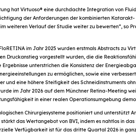
tung hat Virtuoso® eine durchdachte Integration von Fluid
ksichtigung der Anforderungen der kombinierten Katarakt- 
m weiteren Verlauf der Studie weiter zu bewerten“, so Prof.
oRETINA im Jahr 2025 wurden erstmals Abstracts zu Virt
 Druckanstieg vorgestellt wurden, die die Reaktionsfähi
 Ergebnisse unterstrichen die Konsistenz der Energieabga
nergieeinstellungen zu ermöglichen, sowie eine verbesser
er und eine höhere Steifigkeit des Schneidinstruments oh
urde im Jahr 2026 auf dem Münchner Retina-Meeting weit
stungsfähigkeit in einer realen Operationsumgebung demon
ogischen Chirurgiesysteme positioniert und unterstützt Anb
m stärkt das Wertangebot von BVI, indem es nahtlos in da
zielle Verfügbarkeit ist für das dritte Quartal 2026 in ga