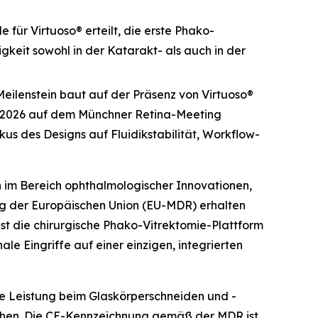
r Virtuoso® erteilt, die erste Phako-
tigkeit sowohl in der Katarakt- als auch in der
eilenstein baut auf der Präsenz von Virtuoso®
 2026 auf dem Münchner Retina-Meeting
kus des Designs auf Fluidikstabilität, Workflow-
im Bereich ophthalmologischer Innovationen,
 der Europäischen Union (EU-MDR) erhalten
ist die chirurgische Phako-Vitrektomie-Plattform
le Eingriffe auf einer einzigen, integrierten
che Leistung beim Glaskörperschneiden und -
ichen. Die CE-Kennzeichnung gemäß der MDR ist