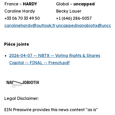
France –
HARDY
Global –
uncapped
Caroline Hardy
Becky Lauer
+33 06 70 33 49 50
+1 (646) 286-0057
carolinehardy@outlook.fr
uncappednanobiotix@uncap
Pièce jointe
2026-04-07 -- NBTX -- Voting Rights & Shares
Capital -- FINAL -- French.pdf
Legal Disclaimer:
EIN Presswire provides this news content "as is"