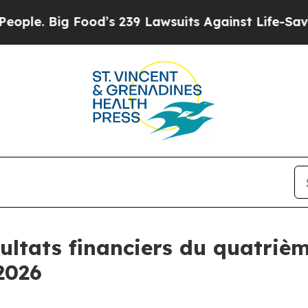
e. Big Food’s 239 Lawsuits Against Life-Saving P
ésultats financiers du quatriè
2026