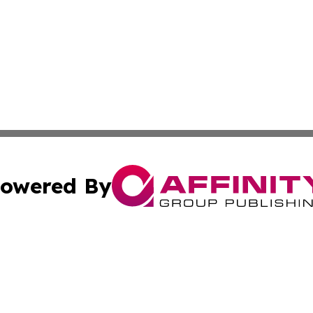
owered By
ubmit Press Release
Terms & Conditions
Copyright/DMCA
a Affinity Group Publishing & St. Vincent & Grenadines Hea
Cookie Settings / Your Privacy Choices