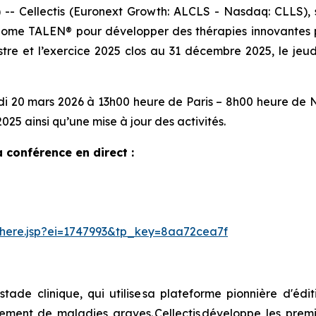
ellectis (Euronext Growth: ALCLS - Nasdaq: CLLS), so
génome TALEN® pour développer des thérapies innovantes 
estre et l’exercice 2025 clos au 31 décembre 2025, le je
i 20 mars 2026 à 13h00 heure de Paris – 8h00 heure de Ne
025 ainsi qu’une mise à jour des activités.
 conférence en direct :
rthere.jsp?ei=1747993&tp_key=8aa72cea7f
 stade clinique, qui utilise sa plateforme pionnière d'
itement de maladies graves. Cellectis développe les pre