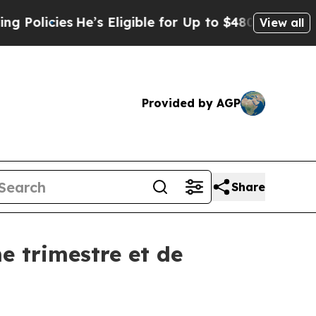
olicies
He’s Eligible for Up to $480,000 After B
View all
Provided by AGP
Share
me trimestre et de