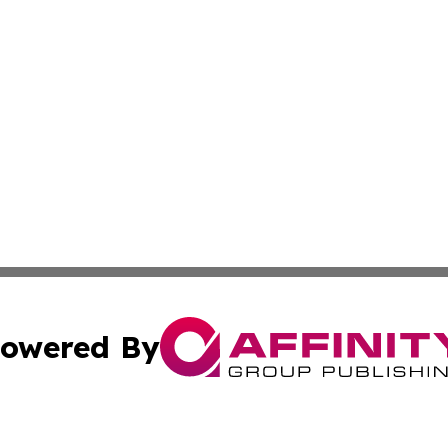
owered By
ubmit Press Release
Terms & Conditions
Copyright/DMCA