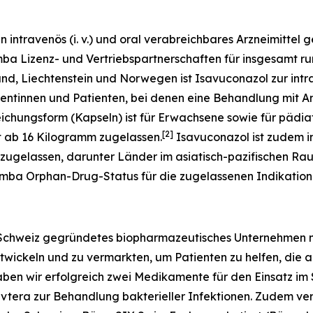
n intravenös (i. v.) und oral verabreichbares Arzneimittel
emba Lizenz- und Vertriebspartnerschaften für insgesamt r
land, Liechtenstein und Norwegen ist Isavuconazol zur in
ientinnen und Patienten, bei denen eine Behandlung mit A
eichungsform (Kapseln) ist für Erwachsene sowie für pädia
[
2
]
t ab 16 Kilogramm zugelassen.
Isavuconazol ist zudem i
zugelassen, darunter Länder im asiatisch-pazifischen Ra
emba Orphan-Drug-Status für die zugelassenen Indikation
er Schweiz gegründetes biopharmazeutisches Unternehmen mi
twickeln und zu vermarkten, um Patienten zu helfen, die 
aben wir erfolgreich zwei Medikamente für den Einsatz im
vtera zur Behandlung bakterieller Infektionen. Zudem verf