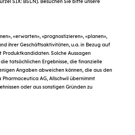
ürzel SIX: BSLN). Besuchen Sie bitte unsere
men», «erwarten», «prognostizieren», «planen»,
d ihrer Geschäftsaktivitäten, u.a. in Bezug auf
mit Produktkandidaten. Solche Aussagen
ie tatsächlichen Ergebnisse, die finanzielle
njenigen Angaben abweichen können, die aus den
a Pharmaceutica AG, Allschwil übernimmt
hehnissen oder aus sonstigen Gründen zu