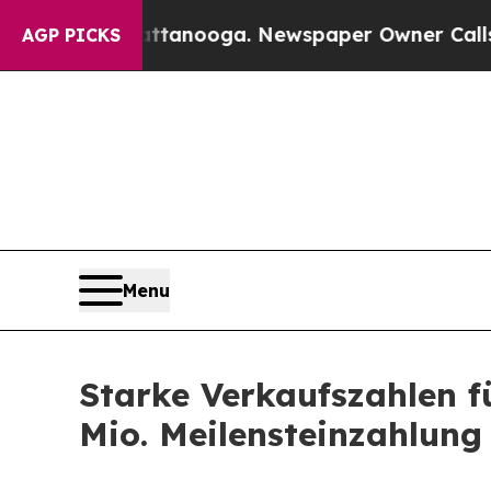
in Chattanooga. Newspaper Owner Calls the Peop
AGP PICKS
Menu
Starke Verkaufszahlen f
Mio. Meilensteinzahlung