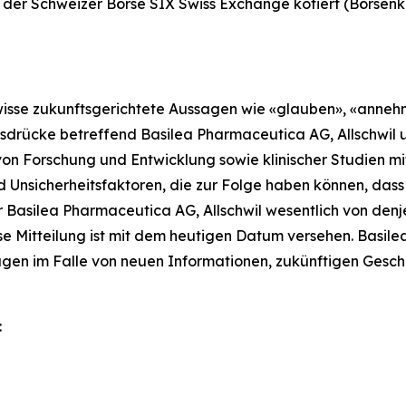
n der Schweizer Börse SIX Swiss Exchange kotiert (Börsenk
gewisse zukunftsgerichtete Aussagen wie «glauben», «anneh
drücke betreffend Basilea Pharmaceutica AG, Allschwil un
 von Forschung und Entwicklung sowie klinischer Studien 
Unsicherheitsfaktoren, die zur Folge haben können, dass d
r Basilea Pharmaceutica AG, Allschwil wesentlich von de
e Mitteilung ist mit dem heutigen Datum versehen. Basile
sagen im Falle von neuen Informationen, zukünftigen Gesc
: