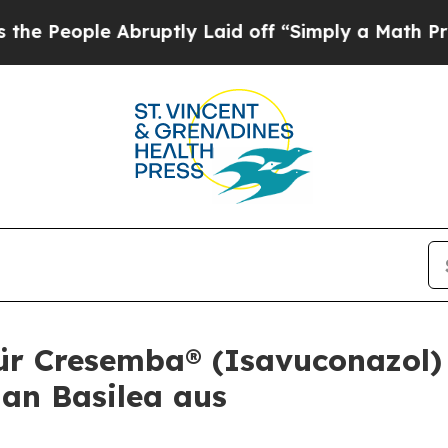
le Abruptly Laid off “Simply a Math Problem
Dr
ür Cresemba® (Isavuconazol)
 an Basilea aus