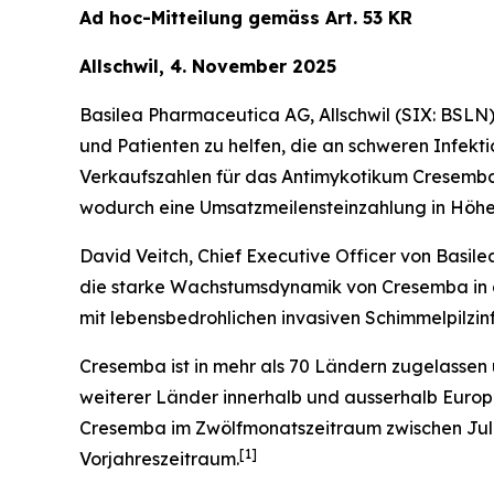
Ad hoc-Mitteilung gemäss Art. 53 KR
Allschwil, 4. November 2025
Basilea Pharmaceutica AG, Allschwil (SIX: BSLN
und Patienten zu helfen, die an schweren Infekt
Verkaufszahlen für das Antimykotikum Cresemb
wodurch eine Umsatzmeilensteinzahlung in Höhe
David Veitch, Chief Executive Officer von Basil
die starke Wachstumsdynamik von Cresemba in di
mit lebensbedrohlichen invasiven Schimmelpilzinf
Cresemba ist in mehr als 70 Ländern zugelassen 
weiterer Länder innerhalb und ausserhalb Euro
Cresemba im Zwölfmonatszeitraum zwischen Juli
[
1
]
Vorjahreszeitraum.