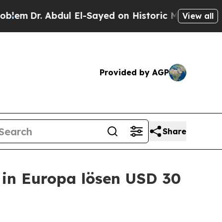
. Abdul El-Sayed on Historic Michigan Win: “Peopl
View all
Provided by AGP
Share
 in Europa lösen USD 30